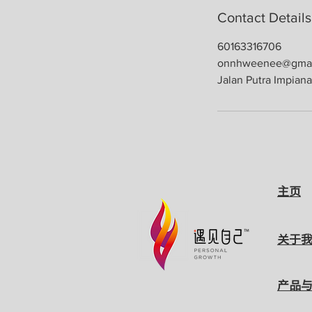
Contact Details
60163316706
onnhweenee@gmai
Jalan Putra Impiana
主页
关于
产品